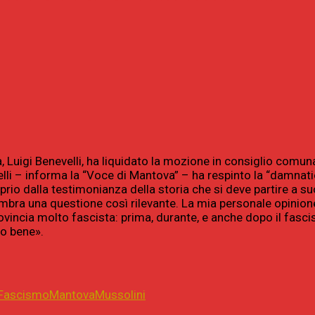
, Luigi Benevelli, ha liquidato la mozione in consiglio comuna
elli – informa la “Voce di Mantova” – ha respinto la “damna
prio dalla testimonianza della storia che si deve partire a 
bra una questione così rilevante. La mia personale opinione
vincia molto fascista: prima, durante, e anche dopo il fasci
no bene».
Fascismo
Mantova
Mussolini