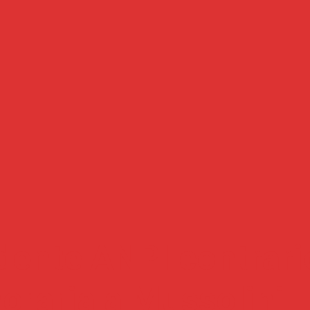
ente ANPI contrario
oraria a Mussolini