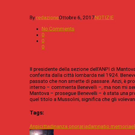
By
redazione
Ottobre 6, 2017
NOTIZIE
No Comments
0
0
0
Il presidente della sezione dell’ANPI di Mantova
conferita dalla città lombarda nel 1924. Benev
passato che non smette di passare. Anzi, è pro
interno – commenta Benevelli –, ma non mi sem
Mantova – prosegue Benevelli – è stata una pro
quel titolo a Mussolini, significa che gli voleva
Tags:
Anpi
cittadinanza onoraria
damnatio memoriae