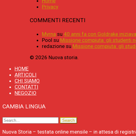
Home
Privacy
COMMENTI RECENTI
Myrna
su
40 anni fa con Goldrake iniziava 
Pool
su
Missione compiuta: gli studenti n
redazione
su
Missione compiuta: gli stude
© 2026 Nuova storia.
HOME
ARTICOLI
CHI SIAMO
CONTATTI
NEGOZIO
CAMBIA LINGUA
Nuova Storia – testata online mensile – in attesa di regist