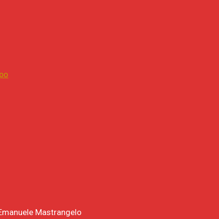
mpo
e: Emanuele Mastrangelo