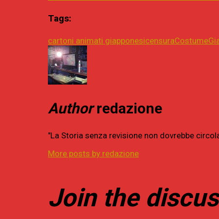
Tags:
cartoni animati giapponesi
censura
Costume
Gi
Author
redazione
"La Storia senza revisione non dovrebbe circol
More posts by redazione
Join the discu