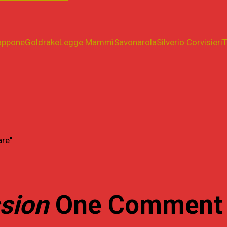
appone
Goldrake
Legge Mammì
Savonarola
Silverio Corvisieri
are"
ssion
One Comment