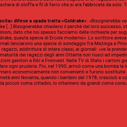
hera di stoffa e fil di ferro che si era fabbricata da solo. 
ascita» difese a spada tratta «Goldrake»
: «Bisognerebbe v
ake […] Bisognerebbe chiedersi il perché del loro successo, s
inioni, dato che noi spesso facciamo delle inchieste per sug
ldrake, questa specie di Ercole moderno». Lo scrittore aveva
iornali lanciarono una specie di sondaggio fra Mazinga e Pino
gazzi, addirittura di intere classi, ai giornali: «ve la prende
 la maturità dei ragazzi degli anni Ottanta non riuscì ad imped
oni genitori a RAI e Fininvest. Nella TV di Stato i cartoni g
llare ogni pruderia. Poi, nel 1990, arrivò come una bomba la 
ivennero economicamente non convenienti e furono sostituite d
 metà anni Novanta, quando i bambini del 1978, cresciuti e c
 da piccoli come cittadini, lo ottennero da grandi come cons