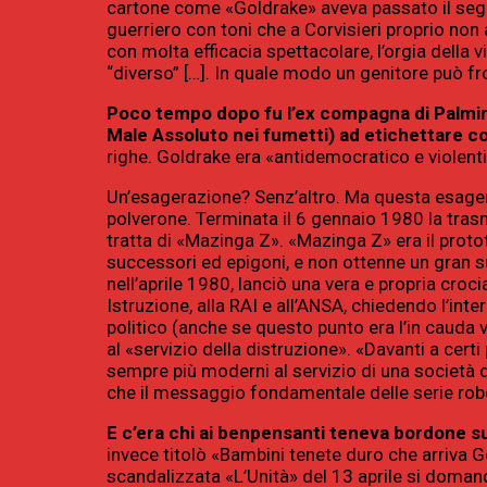
cartone come «Goldrake» aveva passato il segno.
guerriero con toni che a Corvisieri proprio n
con molta efficacia spettacolare, l’orgia della v
“diverso” […]. In quale modo un genitore può fr
Poco tempo dopo fu l’ex compagna di Palmiro 
Male Assoluto nei fumetti) ad etichettare co
righe. Goldrake era «antidemocratico e violen
Un’esagerazione? Senz’altro. Ma questa esagera
polverone. Terminata il 6 gennaio 1980 la tras
tratta di «Mazinga Z». «Mazinga Z» era il proto
successori ed epigoni, e non ottenne un gran su
nell’aprile 1980, lanciò una vera e propria croc
Istruzione, alla RAI e all’ANSA, chiedendo l’in
politico (anche se questo punto era l’in cauda
al «servizio della distruzione». «Davanti a cert
sempre più moderni al servizio di una società d
che il messaggio fondamentale delle serie rob
E c’era chi ai benpensanti teneva bordone s
invece titolò «Bambini tenete duro che arriva Go
scandalizzata «L’Unità» del 13 aprile si doman