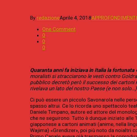
By
redazione
Aprile 4, 2018
APPROFONDIMENT
One Comment
0
0
0
Quaranta anni fa iniziava in Italia la fortunata
moralisti si stracciarono le vesti contro Goldr
pubblico decretò però il successo dei cartoni 
rivelava un lato del nostro Paese (e non solo…) 
Ci può essere un piccolo Savonarola nelle perso
spasso altrui. Ce lo ricorda uno spettacolo tea
Daniele Timpano, autore ed attore del monologo 
che ne seguirono. Tutto è dunque iniziato alle 
giapponese a cartoni animati (anime, nella lingu
Wajima) «Grendizer», poi più noto da noialtri 
Primo Canale aveva già trasmesso la coproduzi