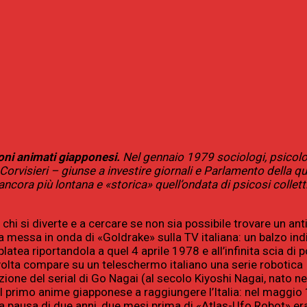
rtoni animati giapponesi.
Nel gennaio 1979 sociologi, psicolo
Corvisieri – giunse a investire giornali e Parlamento della qu
cora più lontana e «storica» quell’ondata di psicosi collett
hi si diverte e a cercare se non sia possibile trovare un ant
a messa in onda di «Goldrake» sulla TV italiana: un balzo ind
tea riportandola a quel 4 aprile 1978 e all’infinita scia di 
 volta compare su un teleschermo italiano una serie robotica
azione del serial di Go Nagai (al secolo Kiyoshi Nagai, nato n
 primo anime giapponese a raggiungere l’Italia: nel maggio 1
 pausa di due anni, due mesi prima di «Atlas-Ufo Robot» er