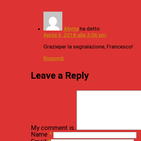
Myrna
ha detto:
Aprile 6, 2018 alle 3:06 pm
Grazieper la segnalazione, Francesco!
Rispondi
Leave a Reply
My comment is..
Name
*