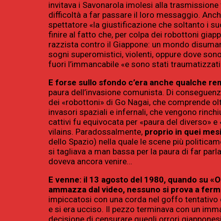
invitava i Savonarola imolesi alla trasmissione
difficoltà a far passare il loro messaggio. Anc
spettatore «la giustificazione che soltanto i su
finire al fatto che, per colpa dei robottoni giapp
razzista contro il Giappone: un mondo disuman
sogni superomistici, violenti, oppure dove sono 
fuori l’immancabile «e sono stati traumatizzat
E forse sullo sfondo c’era anche qualche r
paura dell’invasione comunista. Di conseguenza
dei «robottoni» di Go Nagai, che comprende olt
invasori spaziali e infernali, che vengono rinc
cattivi fu equivocata per «paura del diverso» 
vilains. Paradossalmente,
proprio in quei mes
dello Spazio) nella quale le scene più politicam
si tagliava a man bassa per la paura di far par
doveva ancora venire…
E venne: il 13 agosto del 1980, quando su «O
ammazza dal video, nessuno si prova a ferm
impiccatosi con una corda nel goffo tentativo d
e si era ucciso. Il pezzo terminava con un im
decisione di censurare quegli orrori giapponesi