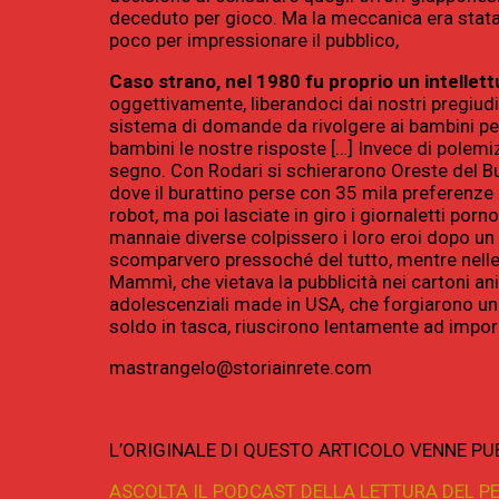
deceduto per gioco. Ma la meccanica era stata d
poco per impressionare il pubblico,
Caso strano, nel 1980 fu proprio un intellett
oggettivamente, liberandoci dai nostri pregiudi
sistema di domande da rivolgere ai bambini per 
bambini le nostre risposte […] Invece di polemi
segno. Con Rodari si schierarono Oreste del Buo
dove il burattino perse con 35 mila preferenze co
robot, ma poi lasciate in giro i giornaletti porn
mannaie diverse colpissero i loro eroi dopo un 
scomparvero pressoché del tutto, mentre nelle r
Mammì, che vietava la pubblicità nei cartoni a
adolescenziali made in USA, che forgiarono una
soldo in tasca, riuscirono lentamente ad impor
mastrangelo@storiainrete.com
L’ORIGINALE DI QUESTO ARTICOLO VENNE P
ASCOLTA IL PODCAST DELLA LETTURA DEL P