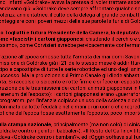
 Infatti «Goldrake» aveva la pretesa di voler trattare aspett
on andavano giù: «Goldrake deve sempre affrontare qualche n
iolenza annientatrice, il culto della delega al grande combatten
onteggiare con i poveri mezzi delle sue parole la furia di Gol
Togliatti e futura Presidente della Camera, la deputata c
me «fascisti» i cartoni giapponesi
, chiudendo il cerchio e
tissimo», come Corvisieri avrebbe pervicacemente confermato
zione all’epoca smosse tutta l’armata dei mai domi Savonarol
missione di Goldrake già il 21 dello stesso mese è addirittu
tipo e capostipite di tutte le serie robotiche ed uno degli an
ccesso. Ma la proiezione sul Primo Canale gli diede abbastanz
iata. Si raccolsero seicento e rotte firme e si fece un espost
terruzione delle trasmissioni dei cartoni animati giapponesi 
 venenum dell’esposto): i cartoni giapponesi erano «guerraf
i programmi per l’infanzia colpisce un uso della scienza e del
ominata da lotte feudali e nelle mani di un uomo che regredi
otiche dell’epoca fosse esattamente l’opposto, poco import
ulla stampa nazionale
, principalmente (ma non solo) di sini
ldrake contro i genitori babbalei»): «Il Resto del Carlino» ti
dava «Goldrake contro i bambini?», ed «Oggi» soffiava sul f