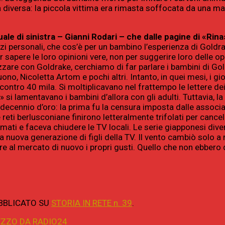
iversa: la piccola vittima era rimasta soffocata da una masc
uale di sinistra – Gianni Rodari – che dalle pagine di «Rin
zi personali, che cos’è per un bambino l’esperienza di Goldr
sapere le loro opinioni vere, non per suggerire loro delle op
zzare con Goldrake, cerchiamo di far parlare i bambini di Go
no, Nicoletta Artom e pochi altri. Intanto, in quei mesi, i g
ntro 40 mila. Si moltiplicavano nel frattempo le lettere dei ra
o» si lamentavano i bambini d’allora con gli adulti. Tuttavia,
decennio d’oro: la prima fu la censura imposta dalle associazi
eti berlusconiane finirono letteralmente trifolati per cance
nimati e faceva chiudere le TV locali. Le serie giapponesi d
 nuova generazione di figli della TV. Il vento cambiò solo a
re al mercato di nuovo i propri gusti. Quello che non ebbero
UBBLICATO SU
STORIA IN RETE n. 39
.
EZZO DA RADIO24