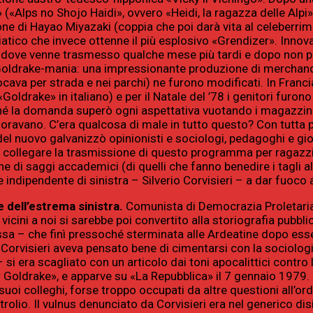
«Alps no Shojo Haidi», ovvero «Heidi, la ragazza delle Alpi»
one di Hayao Miyazaki (coppia che poi darà vita al celeberrim
iatico che invece ottenne il più esplosivo «Grendizer». Inno
ia, dove venne trasmesso qualche mese più tardi e dopo non po
oldrake-mania: una impressionante produzione di merchandisi
iocava per strada e nei parchi) ne furono modificati. In Fran
ldrake» in italiano) e per il Natale del ’78 i genitori furono 
ché la domanda superò ogni aspettativa vuotando i magazzini
ravano. C’era qualcosa di male in tutto questo? Con tutta pro
 del nuovo galvanizzò opinionisti e sociologi, pedagoghi e gior
 collegare la trasmissione di questo programma per ragazzi a
 di saggi accademici (di quelli che fanno benedire i tagli alla 
ndipendente di sinistra – Silverio Corvisieri – a dar fuoco a
e dell’estrema sinistra.
Comunista di Democrazia Proletaria
 vicini a noi si sarebbe poi convertito alla storiografia pub
sa – che finì pressoché sterminata alle Ardeatine dopo esse
, Corvisieri aveva pensato bene di cimentarsi con la sociolo
i era scagliato con un articolo dai toni apocalittici contro l
 per Goldrake», e apparve su «La Repubblica» il 7 gennaio 197
oi colleghi, forse troppo occupati da altre questioni all’ord
rolio. Il vulnus denunciato da Corvisieri era nel generico di