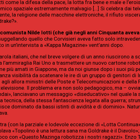
i come la difesa della pace, la lotta fra bene e male e l’ero
emico spaziale estremamente malvagio […] Si celebra dai te
te, la religione delle macchine elettroniche, il rifiuto viscer
drake?».
omunista Nilde Iotti (che già negli anni Cinquanta aveva v
 suggellando quello che Corvisieri aveva fatto solo intraveder
 in un’intervista a «Kappa Magazine» vent’anni dopo.
a italiani, che nel breve volgere di un anno riuscirono a so
ra l’ammiraglia Rai Uno a trasmettere un nuovo cartone robot
ime più amati in Giappone, ma da noi giunse dopo i suoi più p
a visibilità da scatenare le ire di un gruppo di genitori di 
o agli allora ministri delle Poste e Telecomunicazioni e della 
in televisione. Il problema era non solo pedagogico, ma – ovv
ondai», lanciavano un messaggio «diseducativo» nel quale la 
la tecnica, della stessa fantascienza legata alla guerra; stru
sce dominato da bassi istinti di avidità e di dominio». Natu
ava.
stra (con la parziale e lodevole eccezione di «Lotta Continua
tolava «Topolino è una lettura sana ma Goldrake è il Diavolo»;
uoco con «Questo Mazinga robotizza i nostri ragazzi». Enzo 