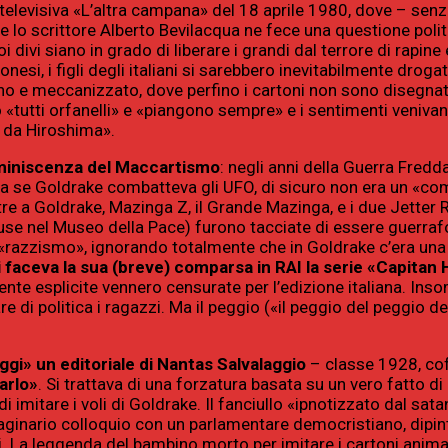
 televisiva «L’altra campana» del 18 aprile 1980, dove – senz
he lo scrittore Alberto Bevilacqua ne fece una questione poli
oi divi siano in grado di liberare i grandi dal terrore di rap
onesi, i figli degli italiani si sarebbero inevitabilmente droga
o e meccanizzato, dove perfino i cartoni non sono disegna
«tutti orfanelli» e «piangono sempre» e i sentimenti venivano 
i da Hiroshima».
eminiscenza del Maccartismo
: negli anni della Guerra Fredd
 se Goldrake combatteva gli UFO, di sicuro non era un «comp
re a Goldrake, Mazinga Z, il Grande Mazinga, e i due Jetter 
hiuse nel Museo della Pace) furono tacciate di essere guerra
e «razzismo», ignorando totalmente che in Goldrake c’era una
i faceva la sua (breve) comparsa in RAI la serie «Capitan 
ente esplicite vennero censurate per l’edizione italiana. Ins
lare di politica i ragazzi. Ma il peggio («il peggio del pegg
ggi» un editoriale di Nantas Salvalaggio
– classe 1928, cof
arlo»
. Si trattava di una forzatura basata su un vero fatto 
i imitare i voli di Goldrake. Il fanciullo «ipnotizzato dal s
maginario colloquio con un parlamentare democristiano, dip
. La leggenda del bambino morto per imitare i cartoni animati