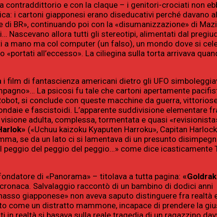
a contraddittorio e con la claque – i genitori-crociati non e
tica: i cartoni giapponesi erano diseducativi perché davano a
ine e di BR», continuando poi con la «disumanizzazione» di Maz
ti… Nascevano allora tutti gli stereotipi, alimentati dal pregiu
ti a mano ma col computer (un falso), un mondo dove si cel
«portati all’eccesso». La ciliegina sulla torta arrivava quand
a i film di fantascienza americani dietro gli UFO simboleggia
agno»… La psicosi fu tale che cartoni apertamente pacifisti
Robot, si conclude con queste macchine da guerra, vittoriose
fondaie e fascistoidi. L’apparente suddivisione elementare fr
 visione adulta, complessa, tormentata e quasi «revisionista
Harlok»
(«Uchuu kaizoku Kyaputen Harroku», Capitan Harlock,
omma, se da un lato ci si lamentava di un presunto disimpegno
io del peggio del peggio del peggio…» come dice icasticament
ondatore di «Panorama» – titolava a tutta pagina:
«Goldra
di cronaca. Salvalaggio raccontò di un bambino di dodici anni
atanasso giapponese» non aveva saputo distinguere fra realtà e
into come un distratto mammone, incapace di prendere la giu
 in realtà si basava sulla reale tragedia di un ragazzino da