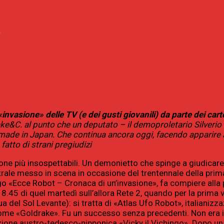
I
 «invasione» delle TV (e dei gusti giovanili) da parte dei ca
ake&C. al punto che un deputato – il demoproletario Silverio 
made in Japan. Che continua ancora oggi, facendo apparire an
fatto di strani pregiudizi
ne più insospettabili. Un demonietto che spinge a giudicare c
trale messo in scena in occasione del trentennale della prim
«Ecce Robot – Cronaca di un’invasione», fa compiere alla pla
18.45 di quel martedì sull’allora Rete 2, quando per la prima
a del Sol Levante): si tratta di «Atlas Ufo Robot», italianizz
come «Goldrake». Fu un successo senza precedenti. Non era il
one austro-tedesco-nipponica «Vicky il Vichingo». Dopo una