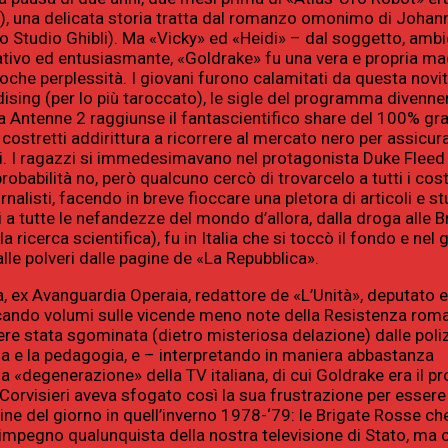
), una delicata storia tratta dal romanzo omonimo di Johann
o Studio Ghibli). Ma «Vicky» ed «Heidi» – dal soggetto, ambi
vativo ed entusiasmante, «Goldrake» fu una vera e propria ma
che perplessità. I giovani furono calamitati da questa novit
ng (per lo più taroccato), le sigle del programma divenner
cia Antenne 2 raggiunse il fantascientifico share del 100% gra
costretti addirittura a ricorrere al mercato nero per assicurar
. I ragazzi si immedesimavano nel protagonista Duke Fleed (
babilità no, però qualcuno cercò di trovarcelo a tutti i cost
nalisti, facendo in breve fioccare una pletora di articoli e st
 tutte le nefandezze del mondo d’allora, dalla droga alle B
ricerca scientifica), fu in Italia che si toccò il fondo e nel g
lle polveri dalle pagine de «La Repubblica».
, ex Avanguardia Operaia, redattore de «L’Unità», deputato
blicando volumi sulle vicende meno note della Resistenza roma
re stata sgominata (dietro misteriosa delazione) dalle poliz
gia e la pedagogia, e – interpretando in maniera abbastanza
a «degenerazione» della TV italiana, di cui Goldrake era il pr
9. Corvisieri aveva sfogato così la sua frustrazione per esser
ine del giorno in quell’inverno 1978-‘79: le Brigate Rosse ch
simpegno qualunquista della nostra televisione di Stato, ma 