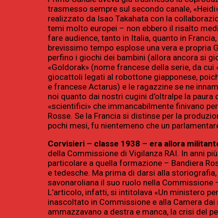
trasmesso sempre sul secondo canale, «Heidi» (
realizzato da Isao Takahata con la collaborazi
temi molto europei – non ebbero il risalto med
fare audience, tanto in Italia, quanto in Franc
brevissimo tempo esplose una vera e propria G
perfino i giochi dei bambini (allora ancora si g
«Goldorak» (nome francese della serie, da cui «Go
giocattoli legati al robottone giapponese, poi
e francese Actarus) e le ragazzine se ne innamo
noi quanto dai nostri cugini d’oltralpe la paura
«scientifici» che immancabilmente finivano per
Rosse. Se la Francia si distinse per la produzione
pochi mesi, fu nientemeno che un parlamentare i
Corvisieri – classe 1938 – era allora militant
della Commissione di Vigilanza RAI. In anni più
particolare a quella formazione – Bandiera Ros
e tedesche. Ma prima di darsi alla storiografia
savonaroliana il suo ruolo nella Commissione – s
L’articolo, infatti, si intitolava «Un ministero
inascoltato in Commissione e alla Camera dai su
ammazzavano a destra e manca, la crisi del pet