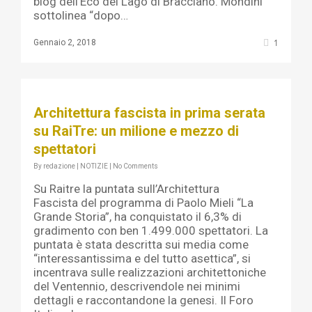
blog dell’Eco del Lago di Bracciano. Mondini
sottolinea “dopo…
1
Gennaio 2, 2018
Architettura fascista in prima serata
su RaiTre: un milione e mezzo di
spettatori
By
redazione
|
NOTIZIE
|
No Comments
Su Raitre la puntata sull’Architettura
Fascista del programma di Paolo Mieli “La
Grande Storia”, ha conquistato il 6,3% di
gradimento con ben 1.499.000 spettatori. La
puntata è stata descritta sui media come
“interessantissima e del tutto asettica”, si
incentrava sulle realizzazioni architettoniche
del Ventennio, descrivendole nei minimi
dettagli e raccontandone la genesi. Il Foro