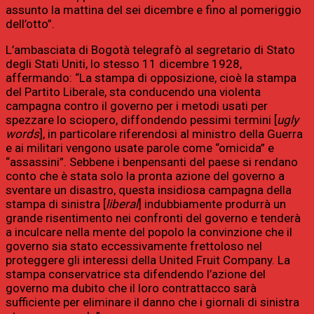
assunto la mattina del sei dicembre e fino al pomeriggio
dell’otto”.
L’ambasciata di Bogotà telegrafò al segretario di Stato
degli Stati Uniti, lo stesso 11 dicembre 1928,
affermando: “La stampa di opposizione, cioè la stampa
del Partito Liberale, sta conducendo una violenta
campagna contro il governo per i metodi usati per
spezzare lo sciopero, diffondendo pessimi termini [
ugly
words
], in particolare riferendosi al ministro della Guerra
e ai militari vengono usate parole come “omicida” e
“assassini”. Sebbene i benpensanti del paese si rendano
conto che è stata solo la pronta azione del governo a
sventare un disastro, questa insidiosa campagna della
stampa di sinistra [
liberal
] indubbiamente produrrà un
grande risentimento nei confronti del governo e tenderà
a inculcare nella mente del popolo la convinzione che il
governo sia stato eccessivamente frettoloso nel
proteggere gli interessi della United Fruit Company. La
stampa conservatrice sta difendendo l’azione del
governo ma dubito che il loro contrattacco sarà
sufficiente per eliminare il danno che i giornali di sinistra