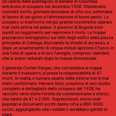
Gli operai delle piantagioni di banane in Colombia
entrarono in sciopero nel dicembre 1928. Chiedevano
contratti scritti, giornate lavorative di otto ore, settimane
di lavoro di sei giorni e l’eliminazione di buoni pasto. Lo
sciopero si trasformò nel più grande movimento operaio
mai visto prima nel paese. Il governo di Bogotà inviò
quindi un reggimento per reprimere il moto. Le truppe
piazzarono mitragliatrici sui tetti degli edifici della piazza
principale di Ciénaga, bloccando le strade di accesso, e
dopo un avvertimento di cinque minuti aprirono il fuoco in
una folla di operai e le loro famiglie, compresi i bambini,
che si erano radunati dopo la messa domenicale.
Il generale Cortés Vargas, che comandava le truppe
durante il massacro, si prese la responsabilità di 47
morti. In realtà, il numero esatto delle vittime non è mai
stato confermato. Herrera Soto, coautrice di uno studio
completo e dettagliato dello sciopero del 1928, ha
raccolto varie stime fornite da contemporanei e storici,
che vanno da 47 a 2.000. Sopravvissuti, storie orali
popolari e documenti scritti danno cifre a 800-3000
uccisi, aggiungendo che i soldati li avrebbero gettati in
mare.