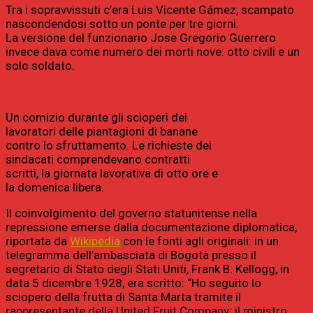
Tra i sopravvissuti c’era Luis Vicente Gámez, scampato
nascondendosi sotto un ponte per tre giorni.
La versione del funzionario Jose Gregorio Guerrero
invece dava come numero dei morti nove: otto civili e un
solo soldato.
Un comizio durante gli scioperi dei
lavoratori delle piantagioni di banane
contro lo sfruttamento. Le richieste dei
sindacati comprendevano contratti
scritti, la giornata lavorativa di otto ore e
la domenica libera.
Il coinvolgimento del governo statunitense nella
repressione emerse dalla documentazione diplomatica,
riportata da
Wikipedia
con le fonti agli originali: in un
telegramma dell’ambasciata di Bogotà presso il
segretario di Stato degli Stati Uniti, Frank B. Kellogg, in
data 5 dicembre 1928, era scritto: “Ho seguito lo
sciopero della frutta di Santa Marta tramite il
rappresentante della United Fruit Company; il ministro