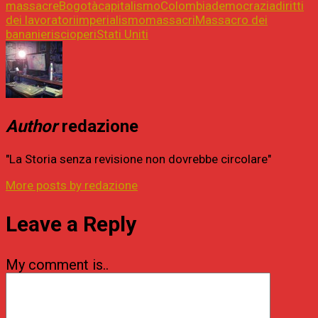
massacre
Bogotà
capitalismo
Colombia
democrazia
diritti
dei lavoratori
imperialismo
massacri
Massacro dei
bananieri
scioperi
Stati Uniti
Author
redazione
"La Storia senza revisione non dovrebbe circolare"
More posts by redazione
Leave a Reply
My comment is..