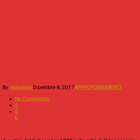
dei bananieri.
Quando la
democrazia spara
sugli operai
By
redazione
Dicembre 8, 2017
APPROFONDIMENTI
No Comments
0
0
0