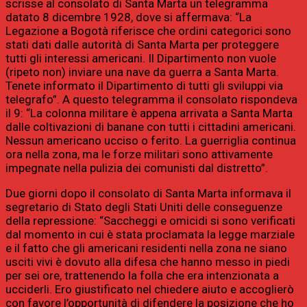
scrisse al consolato di Santa Marta un telegramma
datato 8 dicembre 1928, dove si affermava: “La
Legazione a Bogotà riferisce che ordini categorici sono
stati dati dalle autorità di Santa Marta per proteggere
tutti gli interessi americani. Il Dipartimento non vuole
(ripeto non) inviare una nave da guerra a Santa Marta.
Tenete informato il Dipartimento di tutti gli sviluppi via
telegrafo”. A questo telegramma il consolato rispondeva
il 9: “La colonna militare è appena arrivata a Santa Marta
dalle coltivazioni di banane con tutti i cittadini americani.
Nessun americano ucciso o ferito. La guerriglia continua
ora nella zona, ma le forze militari sono attivamente
impegnate nella pulizia dei comunisti dal distretto”.
Due giorni dopo il consolato di Santa Marta informava il
segretario di Stato degli Stati Uniti delle conseguenze
della repressione: “Saccheggi e omicidi si sono verificati
dal momento in cui è stata proclamata la legge marziale
e il fatto che gli americani residenti nella zona ne siano
usciti vivi è dovuto alla difesa che hanno messo in piedi
per sei ore, trattenendo la folla che era intenzionata a
ucciderli. Ero giustificato nel chiedere aiuto e accoglierò
con favore l’opportunità di difendere la posizione che ho