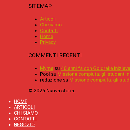
SITEMAP
Articoli
Chi siamo
Contatti
Home
Privacy
COMMENTI RECENTI
Myrna
su
40 anni fa con Goldrake iniziava 
Pool
su
Missione compiuta: gli studenti n
redazione
su
Missione compiuta: gli stude
© 2026 Nuova storia.
HOME
ARTICOLI
CHI SIAMO
CONTATTI
NEGOZIO