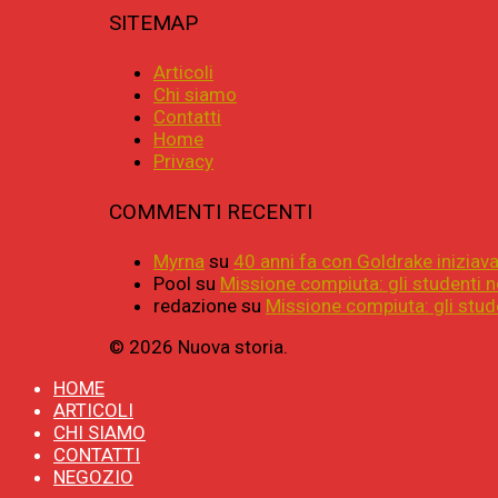
SITEMAP
Articoli
Chi siamo
Contatti
Home
Privacy
COMMENTI RECENTI
Myrna
su
40 anni fa con Goldrake iniziava 
Pool
su
Missione compiuta: gli studenti n
redazione
su
Missione compiuta: gli stude
© 2026 Nuova storia.
HOME
ARTICOLI
CHI SIAMO
CONTATTI
NEGOZIO