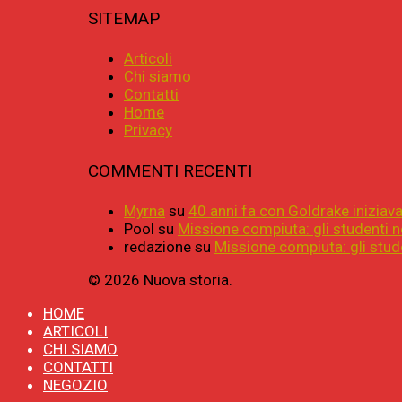
SITEMAP
Articoli
Chi siamo
Contatti
Home
Privacy
COMMENTI RECENTI
Myrna
su
40 anni fa con Goldrake iniziava 
Pool
su
Missione compiuta: gli studenti n
redazione
su
Missione compiuta: gli stude
© 2026 Nuova storia.
HOME
ARTICOLI
CHI SIAMO
CONTATTI
NEGOZIO