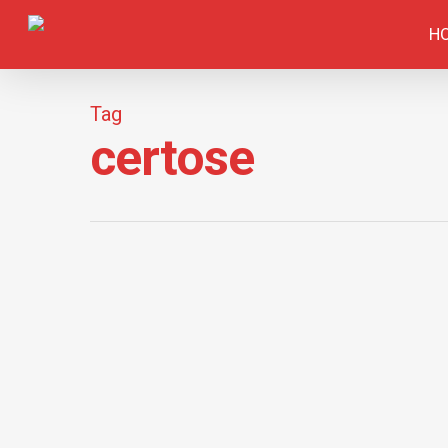
H
Tag
certose