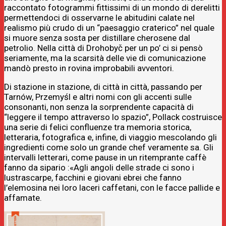
raccontato fotogrammi fittissimi di un mondo di derelitti
permettendoci di osservarne le abitudini calate nel
realismo più crudo di un “paesaggio craterico” nel quale
si muore senza sosta per distillare cherosene dal
petrolio. Nella città di Drohobyč per un po’ ci si pensò
seriamente, ma la scarsità delle vie di comunicazione
mandò presto in rovina improbabili avventori.
Di stazione in stazione, di città in città, passando per
Tarnów, Przemyśl e altri nomi con gli accenti sulle
consonanti, non senza la sorprendente capacità di
“leggere il tempo attraverso lo spazio”, Pollack costruisce
una serie di felici confluenze tra memoria storica,
letteraria, fotografica e, infine, di viaggio mescolando gli
ingredienti come solo un grande chef veramente sa. Gli
intervalli letterari, come pause in un ritemprante caffè
fanno da sipario :«Agli angoli delle strade ci sono i
lustrascarpe, facchini e giovani ebrei che fanno
l’elemosina nei loro laceri caffetani, con le facce pallide e
affamate.