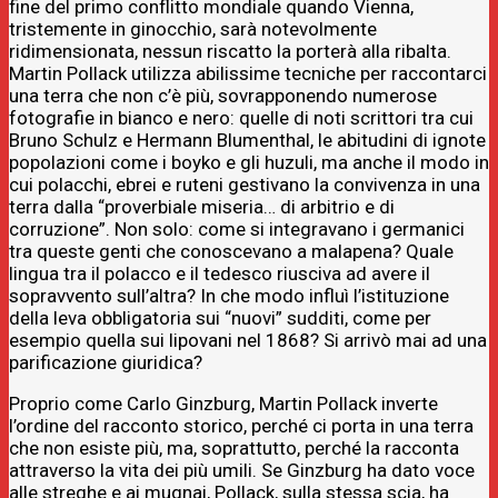
fine del primo conflitto mondiale quando Vienna,
tristemente in ginocchio, sarà notevolmente
ridimensionata, nessun riscatto la porterà alla ribalta.
Martin Pollack utilizza abilissime tecniche per raccontarci
una terra che non c’è più, sovrapponendo numerose
fotografie in bianco e nero: quelle di noti scrittori tra cui
Bruno Schulz e Hermann Blumenthal, le abitudini di ignote
popolazioni come i boyko e gli huzuli, ma anche il modo in
cui polacchi, ebrei e ruteni gestivano la convivenza in una
terra dalla “proverbiale miseria… di arbitrio e di
corruzione”. Non solo: come si integravano i germanici
tra queste genti che conoscevano a malapena? Quale
lingua tra il polacco e il tedesco riusciva ad avere il
sopravvento sull’altra? In che modo influì l’istituzione
della leva obbligatoria sui “nuovi” sudditi, come per
esempio quella sui lipovani nel 1868? Si arrivò mai ad una
parificazione giuridica?
Proprio come Carlo Ginzburg, Martin Pollack inverte
l’ordine del racconto storico, perché ci porta in una terra
che non esiste più, ma, soprattutto, perché la racconta
attraverso la vita dei più umili. Se Ginzburg ha dato voce
alle streghe e ai mugnai, Pollack, sulla stessa scia, ha