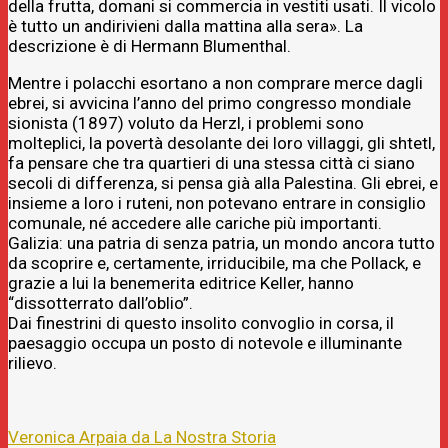
della frutta, domani si commercia in vestiti usati. Il vicolo
è tutto un andirivieni dalla mattina alla sera». La
descrizione è di Hermann Blumenthal.
Mentre i polacchi esortano a non comprare merce dagli
ebrei, si avvicina l’anno del primo congresso mondiale
sionista (1897) voluto da Herzl, i problemi sono
molteplici, la povertà desolante dei loro villaggi, gli shtetl,
fa pensare che tra quartieri di una stessa città ci siano
secoli di differenza, si pensa già alla Palestina. Gli ebrei, e
insieme a loro i ruteni, non potevano entrare in consiglio
comunale, né accedere alle cariche più importanti.
Galizia: una patria di senza patria, un mondo ancora tutto
da scoprire e, certamente, irriducibile, ma che Pollack, e
grazie a lui la benemerita editrice Keller, hanno
“dissotterrato dall’oblio”.
Dai finestrini di questo insolito convoglio in corsa, il
paesaggio occupa un posto di notevole e illuminante
rilievo.
Veronica Arpaia da La Nostra Storia