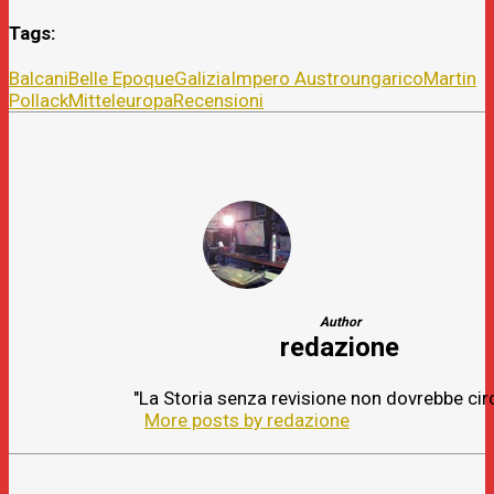
Tags:
Balcani
Belle Epoque
Galizia
Impero Austroungarico
Martin
Pollack
Mitteleuropa
Recensioni
Author
redazione
"La Storia senza revisione non dovrebbe cir
More posts by redazione