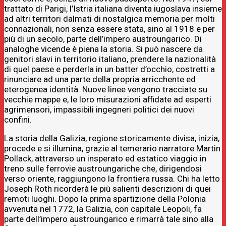
trattato di Parigi, l’Istria italiana diventa iugoslava insieme
ad altri territori dalmati di nostalgica memoria per molti
connazionali, non senza essere stata, sino al 1918 e per
più di un secolo, parte dell’impero austroungarico. Di
analoghe vicende è piena la storia. Si può nascere da
genitori slavi in territorio italiano, prendere la nazionalità
di quel paese e perderla in un batter d’occhio, costretti a
rinunciare ad una parte della propria arricchente ed
eterogenea identità. Nuove linee vengono tracciate su
vecchie mappe e, le loro misurazioni affidate ad esperti
agrimensori, impassibili ingegneri politici dei nuovi
confini.
La storia della Galizia, regione storicamente divisa, inizia,
procede e si illumina, grazie al temerario narratore Martin
Pollack, attraverso un insperato ed estatico viaggio in
treno sulle ferrovie austroungariche che, dirigendosi
verso oriente, raggiungono la frontiera russa. Chi ha letto
Joseph Roth ricorderà le più salienti descrizioni di quei
remoti luoghi. Dopo la prima spartizione della Polonia
avvenuta nel 1772, la Galizia, con capitale Leopoli, fa
parte dell’impero austroungarico e rimarrà tale sino alla