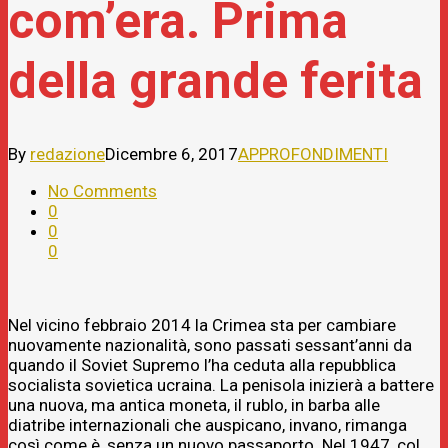
com’era. Prima
della grande ferita
By
redazione
Dicembre 6, 2017
APPROFONDIMENTI
No Comments
0
0
0
Nel vicino febbraio 2014 la Crimea sta per cambiare
nuovamente nazionalità, sono passati sessant’anni da
quando il Soviet Supremo l’ha ceduta alla repubblica
socialista sovietica ucraina. La penisola inizierà a battere
una nuova, ma antica moneta, il rublo, in barba alle
diatribe internazionali che auspicano, invano, rimanga
così come è, senza un nuovo passaporto. Nel 1947, col