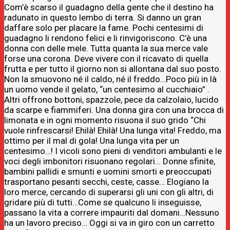
Com’è scarso il guadagno della gente che il destino ha
radunato in questo lembo di terra. Si danno un gran
daffare solo per placare la fame. Pochi centesimi di
guadagno li rendono felici e li rinvigoriscono. C’è una
donna con delle mele. Tutta quanta la sua merce vale
forse una corona. Deve vivere con il ricavato di quella
frutta e per tutto il giorno non si allontana dal suo posto.
Non la smuovono né il caldo, né il freddo…Poco più in là
un uomo vende il gelato, “un centesimo al cucchiaio” .
Altri offrono bottoni, spazzole, pece da calzolaio, lucido
da scarpe e fiammiferi. Una donna gira con una brocca di
limonata e in ogni momento risuona il suo grido “Chi
vuole rinfrescarsi! Ehilà! Ehilà! Una lunga vita! Freddo, ma
ottimo per il mal di gola! Una lunga vita per un
centesimo…! I vicoli sono pieni di venditori ambulanti e le
voci degli imbonitori risuonano regolari… Donne sfinite,
bambini pallidi e smunti e uomini smorti e preoccupati
trasportano pesanti secchi, ceste, casse… Elogiano la
loro merce, cercando di superarsi gli uni con gli altri, di
gridare più di tutti…Come se qualcuno li inseguisse,
passano la vita a correre impauriti dal domani…Nessuno
ha un lavoro preciso… Oggi si va in giro con un carretto