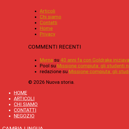
Articoli
Chi siamo
Contatti
Home
Privacy
COMMENTI RECENTI
Myrna
su
40 anni fa con Goldrake iniziava 
Pool
su
Missione compiuta: gli studenti n
redazione
su
Missione compiuta: gli stude
© 2026 Nuova storia.
HOME
ARTICOLI
CHI SIAMO
CONTATTI
NEGOZIO
CAMBIA LINGUA