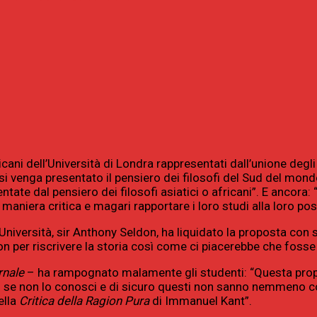
ricani dell’Università di Londra rappresentati dall’unione degli
i venga presentato il pensiero dei filosofi del Sud del mondo
tate dal pensiero dei filosofi asiatici o africani”. E ancora:
n maniera critica e magari rapportare i loro studi alla loro po
l’Università, sir Anthony Seldon, ha liquidato la proposta con 
n per riscrivere la storia così come ci piacerebbe che fosse
rnale
– ha rampognato malamente gli studenti: “Questa propos
 se non lo conosci e di sicuro questi non sanno nemmeno cosa
ella
Critica della Ragion Pura
di Immanuel Kant”.