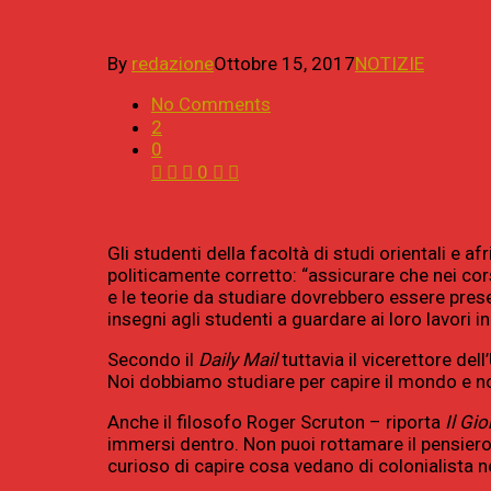
By
redazione
Ottobre 15, 2017
NOTIZIE
No Comments
2
0
0
Gli studenti della facoltà di studi orientali e af
politicamente corretto: “assicurare che nei cors
e le teorie da studiare dovrebbero essere presen
insegni agli studenti a guardare ai loro lavori i
Secondo il
Daily Mail
tuttavia il vicerettore del
Noi dobbiamo studiare per capire il mondo e no
Anche il filosofo Roger Scruton – riporta
Il Gio
immersi dentro. Non puoi rottamare il pensiero
curioso di capire cosa vedano di colonialista n