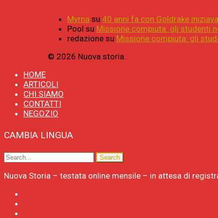
Myrna
su
40 anni fa con Goldrake iniziava 
Pool
su
Missione compiuta: gli studenti n
redazione
su
Missione compiuta: gli stude
© 2026 Nuova storia.
HOME
ARTICOLI
CHI SIAMO
CONTATTI
NEGOZIO
CAMBIA LINGUA
Nuova Storia – testata online mensile – in attesa di regist