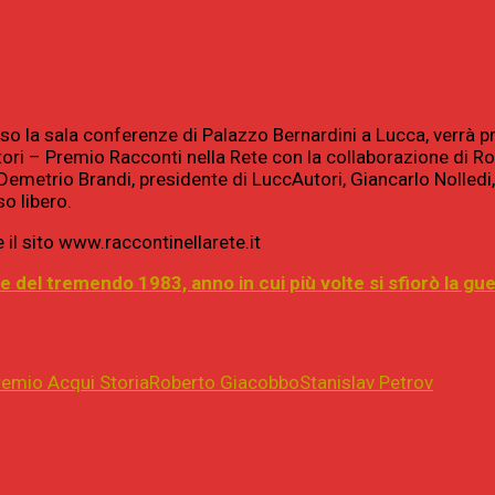
so la sala conferenze di Palazzo Bernardini a Lucca, verrà p
ri – Premio Racconti nella Rete con la collaborazione di Ro
metrio Brandi, presidente di LuccAutori, Giancarlo Nolledi, 
o libero.
 il sito www.raccontinellarete.it
e del tremendo 1983, anno in cui più volte si sfiorò la g
remio Acqui Storia
Roberto Giacobbo
Stanislav Petrov