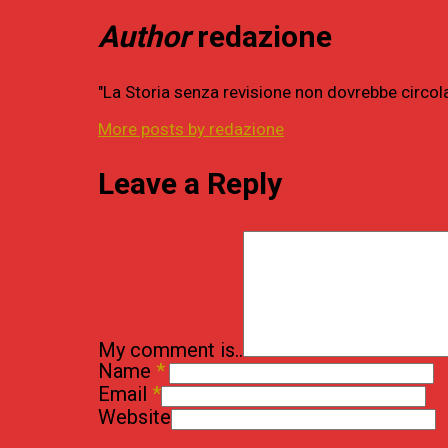
Author
redazione
"La Storia senza revisione non dovrebbe circol
More posts by redazione
Leave a Reply
My comment is..
Name
*
Email
*
Website