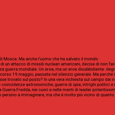
a di Mosca. Ma anche l’uomo che ha salvato il mondo
di un attacco di missili nucleari americani, decise di non far
Terza guerra mondiale. Un eroe, ma un eroe disubbidiente: deg
 scorso 19 maggio, passata nel silenzio generale. Ma perché i
se trovato sul posto? In una vera inchiesta sul campo dai ris
incidenze astronomiche, guerre di spie, intrighi politici e m
la Guerra Fredda, nei cuori e nelle menti di leader potentissim
o persino a immaginare, ma che è molto più vicino di quanto 