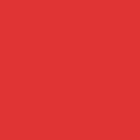
zione del libro di G
che salvò il mondo