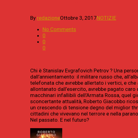
By
redazione
Ottobre 3, 2017
NOTIZIE
No Comments
0
0
0
Chi è Stanislav Evgrafovich Petrov ? Una perso
dall’annientamento: il militare russo che, all’a
telefonata che avrebbe allertato i vertici, e c
allontanato dall’esercito, avrebbe pagato caro 
macchinari infallibili dell’Armata Rossa, quel 
sconcertante attualità, Roberto Giacobbo ricostr
un crescendo di tensione degno del miglior thrill
cittadini che vivevano nel terrore e nella par
Nel passato. E nel futuro?