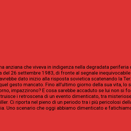
na anziana che viveva in indigenza nella degradata periferi
lba del 26 settembre 1983, di fronte al segnale inequivocabile 
he avrebbe dato inizio alla risposta sovietica scatenando la 
quel gesto mancato. Fino all’ultimo giorno della sua vita, lo
giorno, impazzirono? E cosa sarebbe accaduto se lui non si fos
uisce i retroscena di un evento dimenticato, tra misteriose co
er. Ci riporta nel pieno di un periodo tra i più pericolosi del
anoia. Uno scenario che oggi abbiamo dimenticato e fatichiam