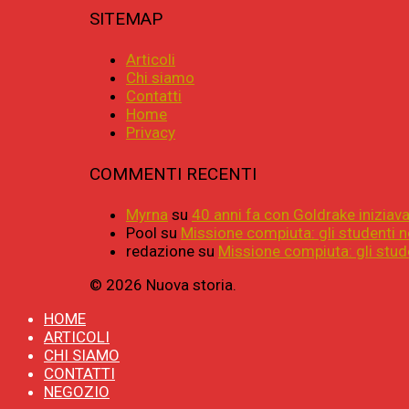
SITEMAP
Articoli
Chi siamo
Contatti
Home
Privacy
COMMENTI RECENTI
Myrna
su
40 anni fa con Goldrake iniziava 
Pool
su
Missione compiuta: gli studenti n
redazione
su
Missione compiuta: gli stude
© 2026 Nuova storia.
HOME
ARTICOLI
CHI SIAMO
CONTATTI
NEGOZIO