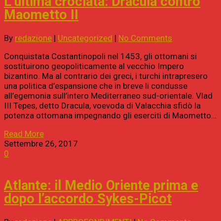
L’ultima crociata: Dracula contro
Maometto II
By
redazione
|
Uncategorized
|
No Comments
Conquistata Costantinopoli nel 1453, gli ottomani si
sostituirono geopoliticamente al vecchio Impero
bizantino. Ma al contrario dei greci, i turchi intrapresero
una politica d’espansione che in breve li condusse
all’egemonia sull’intero Mediterraneo sud-orientale. Vlad
III Tepes, detto Dracula, voevoda di Valacchia sfidò la
potenza ottomana impegnando gli eserciti di Maometto…
Read More
Settembre 26, 2017
0
Atlante: il Medio Oriente prima e
dopo l’accordo Sykes-Picot